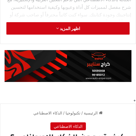
شرح مفصل لمميزات كل أداة وعيوبها وكيفية استخدامها لتحسين
إنتاجيتك وجودة كتابتك. سواء كنت كاتباً محترفاً أو صاحب شركة أو
طالباً أو مدوناً، ستجد في هذا المقال الأداة المثالية لاحتياجاتك.
اظهر المزيد
لماذا تحتاج إلى أدوات الكتابة
بالذكاء الاصطناعي؟
قبل أن نتعمق في استعراض الأدوات، دعني أوضح لك لماذا تعتبر
هذه الأدوات ضرورية في عصرنا الحالي. أولاً، السرعة: أدوات الذكاء
الاصطناعي تستطيع إنتاج آلاف الكلمات في دقائق، مما يوفر ساعات
من الوقت الثمين. ثانياً، الجودة: النصوص التي تنتجها هذه الأدوات
أصبحت قريبة جداً من النصوص البشرية من حيث السلاسة والتراكيب
اللغوية. ثالثاً، الإبداع: هذه الأدوات يمكنها اقتراح أفكار جديدة وزوايا
غير تقليدية للمحتوى قد لا تخطر ببالك. رابعاً، التغلب على حاجز
الكتابة: كثير من الناس يعانون من الخوف من الصفحة البيضاء
(Writer’s Block)، والذكاء الاصطناعي يساعد في التغلب على هذه
المشكلة بسهولة. خامساً، التوفير: توظيف كاتب محترف قد يكلف