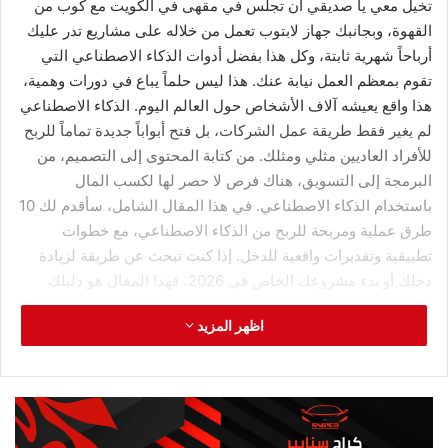
المعايير التي اعتمدناها في التقييم
قبل أن نبدأ باستعراض الأدوات، من المهم أن تعرف المعايير التي
بنينا عليها تقييمنا. أولاً، جودة الكتابة باللغة العربية: هل تنتج الأداة
نصوصاً عربية سليمة لغوياً ومناسبة ثقافياً؟ ثانياً، جودة الكتابة
بالإنجليزية: هل النصوص الإنجليزية طبيعية واحترافية؟ ثالثاً، سهولة
الاستخدام: هل واجهة الأداة سهلة للمبتدئين؟ رابعاً، السعر: هل سعر
الاشتراك مناسب مقارنة بالجودة والمميزات؟ خامساً، المميزات
الإضافية: هل توجد مميزات مثل القوالب الجاهزة والصور المولدة
بالذكاء الاصطناعي والتكامل مع أدوات أخرى؟ سادساً، دقة
المعلومات: هل تميل الأداة إلى اختلاق معلومات غير صحيحة
(الهلوسة Hallucination)؟