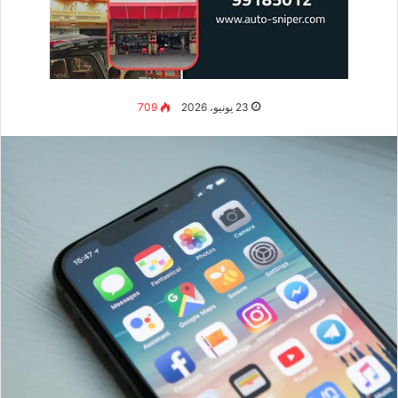
في هذا المقال، سنأخذك في رحلة كاملة لبناء منصة تعليمية أو قناة
تدريبية من الصفر. سواء كنت معلماً، أو خبيراً في مجال معين، أو
حتى شخصاً عادياً لديه شغف بمشاركة المعرفة، هناك فرصة ذهبية
لك في هذا المجال المزدهر.
ما هو مشروع التعليم الإلكتروني
والتدريب عن بعد؟
مشروع التعليم الإلكتروني هو تقديم محتوى تعليمي أو تدريبي عبر
الإنترنت، سواء كان مسجلاً (مسبقاً) أو مباشراً (Live)، للطلاب أو
المتدربين مقابل رسوم أو مجاناً كنموذج تسويقي. يشمل ذلك
الدورات المتخصصة، الشهادات المهنية، الدروس الخصوصية أونلاين،
التدريب المؤسسي، والندوات الرقمية.
في الكويت والخليج، ازداد الإقبال على التعليم الإلكتروني بشكل
كبير. الكويتيون يبحثون عن تطوير الذات، شهادات مهنية معتمدة،