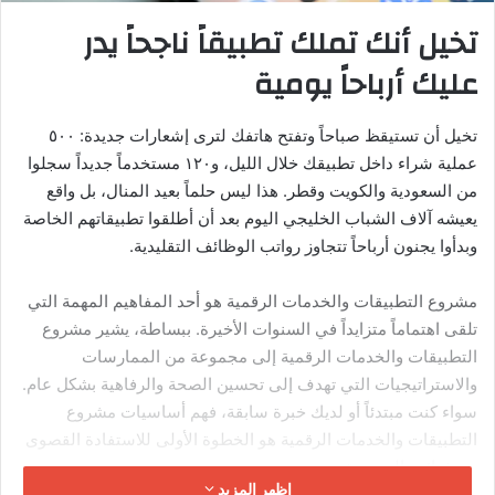
وتعلم مهارات جديدة تناسب سوق العمل الحديث. الإحصاءات تقول
إن ٧٠٪ من المتعلمين في الخليج يفضلون الدورات المسجلة لأنها
تتيح لهم المرونة. وهذا يفتح لك فرصة هائلة لبناء مشروع تعليمي
مربح.
حقيقة:
منصة يوديمي (Udemy) العالمية
وحدها لديها أكثر من ٥٠ مليون طالب،
وأعلى المدربين كسبوا أكثر من ١٧ مليون
دولار. نظيرتها العربية “منصة إدراك”
سجلت أكثر من ٣ ملايين متعلم عربي.
السوق موجود ويزدهر.