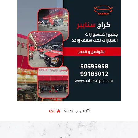
فوائد متنوعة
يعزز وظائف الجهاز المناعي ويحسن قدرة الجسم على مقاومة
الالتهابات الفيروسية والبكتيرية
فوائد إضافية
يساعد في تفتيح البشرة وتقليل تصبغات الجلد ومكافحة علامات
الشيخوخة المبكرة
فوائد إضافية
يحسن جودة النوم ويزيد مستويات الطاقة ويقلل الإرهاق المزمن
والتعب العام
الجرعات الموصى بها وطريقة
الاستخدام