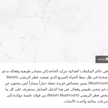
الجرعة المناسبة من جلوتاثيون (Glutathione): 250-500 ملغ يومياً.
الجرعة المعيارية: 250-500 ملغ يومياً.
يفضل البدء بجرعة منخفضة وزيادتها تدريجياً
استشر طبيبك قبل البدء بأي مكمل جديد
ملاحظة مهمة: الجلوتاثيون الليبوسومي أفضل امتصاصاً.
التوازن هو مفتاح الصحة. ليس بكثرة
المكملات بل باختيار الأنسب لجسمك.