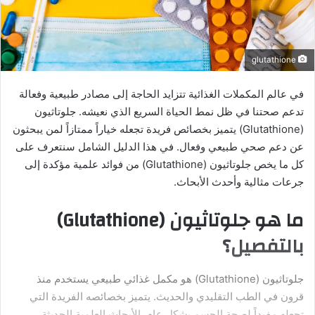
glutathione
في عالم المكملات الغذائية تتزايد الحاجة إلى مصادر طبيعية وفعالة
تدعم صحتنا في ظل نمط الحياة السريع الذي نعيشه. جلوتاثيون
(Glutathione) يتميز بخصائص فريدة تجعله خياراً ممتازاً لمن يبحثون
عن دعم صحي طبيعي وفعال. في هذا الدليل الشامل سنتعرف على
كل ما يخص جلوتاثيون (Glutathione) من فوائد علمية مؤكدة إلى
جرعات مثالية وأحدث الأبحاث.
ما هو جلوتاثيون (Glutathione)
بالتفصيل؟
جلوتاثيون (Glutathione) هو مكمل غذائي طبيعي يستخدم منذ
قرون في الطب التقليدي والحديث. يتميز بخصائصه الفريدة التي
تجعله مفيداً لصحة الجسم بشكل عام. الأبحاث العلمية الحديثة