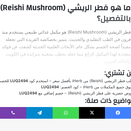
فيسبوك
‫X
واتساب
تيلقرام
ڤايبر
تسوق جلوتاثيون (Glutathione) من iHerb