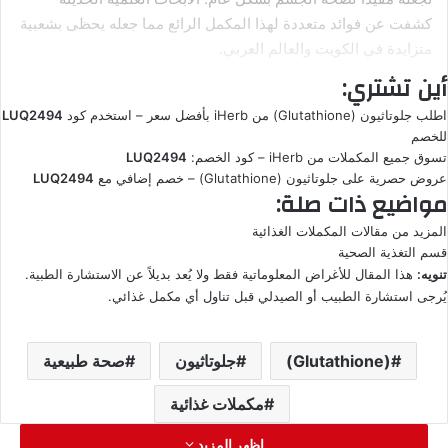
كشفت عن فوائد متعددة لهذا المكمل الرائع مما جعله يحظى بشعبية
متزايدة في الكويت والعالم العربي.
أين تشتري:
الفوائد الصحية المؤكدة لـ
اطلب جلوتاثيون (Glutathione) من iHerb بأفضل سعر
– استخدم كود
LUQ2494
جلوتاثيون (Glutathione)
للخصم
تسوق جميع المكملات من iHerb
– كود الخصم:
LUQ2494
فوائد عديدة
عروض حصرية على جلوتاثيون (Glutathione)
– خصم إضافي مع
LUQ2494
مواضيع ذات صلة:
يعتبر سيد مضادات الأكسدة في الجسم ويحمي الخلايا من التلف
المزيد من مقالات المكملات الغذائية
قسم التغذية الصحية
والإجهاد التأكسدي الناتج عن التلوث والسموم
تنويه:
هذا المقال للأغراض المعلوماتية فقط ولا يُعد بديلاً عن الاستشارة الطبية.
فوائد مهمة
يُرجى استشارة الطبيب أو الصيدلي قبل تناول أي مكمل غذائي.
يدعم عمليات إزالة السموم في الكبد ويساعد الجسم على التخلص
(Glutathione)
جلوتاثيون
صحة طبيعية
من المعادن الثقيلة والسموم البيئية
مكملات غذائية
اظهر المزيد