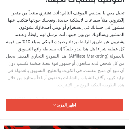
الكويت والخليج مجتمعات تعشق الطعام والضيافة. المناسبات
الاجتماعية كثيرة: العزائم، الولائم، الاستقبالات، أعياد الميلاد،
التخرج، الخطوبة. كل هذه مناسبات تحتاج إلى الطعام، والناس
تفضل الطعام المنزلي الطازج على الوجبات الجاهزة من المطاعم
التجارية الكبيرة. هناك طلب كبير على الطعام المنزلي الأصلي ذي
النكهة التقليدية.
المميزات التي تجعل هذا المشروع جذاباً
رأس مال بسيط:
غالباً ما تمتلك معظم أدوات المطبخ التي
تحتاجها. التكلفة الأساسية هي شراء المكونات الطازجة.
لا إيجار ولا عمالة:
مطبخ منزلك هو مقر عملك، وأنت أو أفراد
أسرتك هم فريق العمل.
مرونة في العمل:
تحدد أيام وساعات العمل بنفسك. يمكنك
قبول الطلبات حسب وقت فراغك.
طلب مستمر طوال العام:
على عكس بعض المشاريع