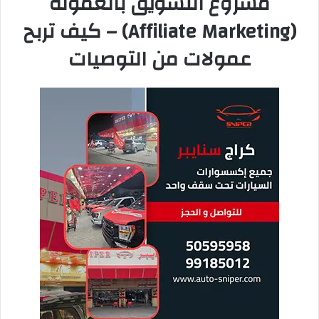
تقول أم عبدالله من منطقة الفيحاء:
“بدأت مشروع الحلويات المنزلية منذ 3
سنوات. كنت أحضر الكيك والمعمول
لأهلي وأصدقائي. شجعوني على البيع،
واليوم عندي أكثر من 50 طلباً أسبوعياً
ودخلي الشهري يتجاوز 1200 دينار.
المطبخ هو مملكتي الصغيرة.”