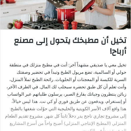
تخيل أن مطبخك يتحول إلى مصنع
أرباح!
تخيل معي يا صديقي مشهداً آخر: أنت في مطبخ منزلك في منطقة
حولي أو السالمية، تضع مريول الطبخ وتبدأ في تحضير وصفتك
السرية للكبسة أو المعجنات أو الحلويات. رائحة الطبخ تملأ المنزل،
وأنت تعلم أن كل طبق تحضره سيجلب لك المال. في الطرف الآخر،
زبائن ينتظرون وجباتك بفارغ الصبر، يرسلون طلباتهم عبر الواتساب
أو إنستغرام، ويدفعون عن طريق فوري أو كي نت. هذا ليس خيالاً،
هذا واقع آلاف الأسر الكويتية والخليجية التي حوّلت شغفها بالطبخ
إلى مشروع تجاري ناجح يدر دخلاً ثابتاً كل شهر. مشروع تقديم الطعام
المنزلي (المطبخ الإنتاجي المنزلي) أصبح واحاً من أسرع المشاريع
الصغيرة نمواً في الكويت.