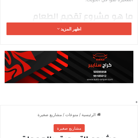
ما هو مشروع تقديم الطعام
المنزلي؟
اظهر المزيد
لمزيد من الأفكار، تصفّح قسم
المشاريع الصغيرة
على موقعنا.
مشروع تقديم الطعام المنزلي هو مشروع صغير يعتمد على تحضير
وطهي الأطعمة في مطبخ منزلك وبيعها للآخرين. ببساطة، أنت
تستخدم مهاراتك في الطبخ والخبز وإعداد الحلويات لإنتاج وجبات
ومواد غذائية تبيعها للجمهور عبر قنوات التواصل الاجتماعي أو
التطبيقات أو الاتصالات المباشرة. هذا المشروع يختلف عن المطاعم
التجارية بأنه لا يتطلب إيجار محل أو تراخيص معقدة أو توظيف عمالة.
أنت المسؤول الوحيد، أو بمساعدة أفراد عائلتك، تتحكم في الجودة
والكمية وجدول العمل. في الكويت، تعتبر المشاريع المنزلية للطعام
قانونية بموجب شروط معينة من بلدية الكويت ووزارة الصحة، مما
يجعلها خياراً آمناً ومربحاً.