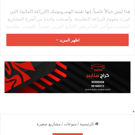
هذا ليس خيالاً علمياً. إنها تقنية الهيدروبونيك (الزراعة المائية) التي
غيرت مفهوم الزراعة التقليدية، وأصبحت واحدة من أسرع المشاريع
الصغيرة نمواً في العالم وفي الخليج العربي تحديداً. الكويت، بطقسها
الحار ومواردها المائية المحدودة، تحتاج إلى حلول ذكية للزراعة.
اظهر المزيد
والهيدروبونيك هو الحل الأمثل.
في هذا المقال الشامل، سنأخذك في رحلة تعريفية وتطبيقية كاملة
عن مشروع الزراعة المنزلية والهيدروبونيك. من المفاهيم الأساسية
إلى التطبيقات العملية، من الأدوات اللازمة إلى الجدوى الاقتصادية.
ستتعلم كيف تحوّل مساحة صغيرة في منزلك إلى مزرعة منتجة
ومربحة.