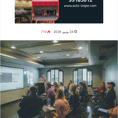
الهيدروبونيك أو الزراعة المائية هي تقنية زراعة النباتات بدون تربة،
حيث تنمو جذور النباتات في محلول مائي غني بالعناصر الغذائية التي
تحتاجها. بدلاً من امتصاص الغذاء من التربة، تحصل النباتات على كل
احتياجاتها من الماء المضاف إليه الأسمدة السائلة المتوازنة. هذه
الطريقة تسمح للنباتات بالنمو أسرع (بنسبة ٣٠-٥٠٪ أسرع) وتنتج
محاصيل أكثر مقارنة بالزراعة التقليدية.
جميل أن الأنظمة المائية تستهلك ماء أقل بنسبة ٩٠٪ من الزراعة
التقليدية، لأن الماء يعاد تدويره بدلاً من فقده في التربة. في دولة
مثل الكويت، حيث ندرة المياه تمثل تحدياً كبيراً، هذا وحده سبب كافٍ
لاعتماد هذه التقنية. تصلح هذه الأنظمة للمساحات الصغيرة
(شرفات، غرف داخلية، أسطح منازل) وتحتاج إلى صيانة أقل من
الزراعة التقليدية.