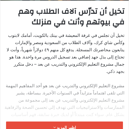
معلومة:
دولة الإمارات العربية المتحدة
استثمرت مليارات الدولارات في الزراعة
المائية كجزء من استراتيجية الأمن
الغذائي. الكويت بدأت تهتم بهذه التقنية
بشكل متزايد مع ارتفاع أسعار الخضروات
المستوردة وازدياد الطلب على المنتجات
العضوية المحلية.
٥ أنواع من أنظمة الهيدروبونيك
المناسبة للزراعة المنزلية
١. نظام الفتيل (Wick System)
أبسط نظام هيدروبونيك وأقلها تكلفة. يعتمد على فتيل (خيط قطني)
ينقل المحلول المغذي من خزان إلى الجذور. لا يحتاج إلى مضخات أو