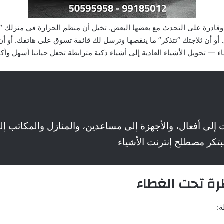
و أن ثلاجتك “تتذكر” ما ينقصها وترسل لك قائمة تسوق على هاتفك. أو أن غ
اء — تحويل الأشياء العادية إلى أشياء ذكية مترابطة تجعل حياتنا أسهل وأكث
ت إلى أفعال، والأجهزة إلى مساعدين، والمنازل والمكاتب إلى
بتكر مصطلح إنترنت الأشياء
رة تحت الغطاء
ة: