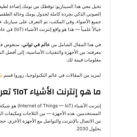
تخيل معي هذا السيناريو: توقظك من نومك إضاءة لطيفة
الصوتي الذكي بجردة كاملة لجدول يومك وحالة الطقس وأه
جميع الأضواء. وفي المكتب، تم التعرف على سيارتك ع
خيالاً علمياً — هذا هو واقع إنترنت الأشياء (IoT) في عام 2026. عشرات الملايين من المنازل حول العالم أصبحت ذكية اليوم، ومنزلك يمكن أن يكون واحداً منها.
في هذا المقال الشامل من
عالم في ثواني
، سنغوص في 
معرفته: من الأجهزة والتقنيات الأساسية، إلى أفضل الم
معلومات قيمة لك.
لمزيد من المقالات في عالم التكنولوجيا، زوروا قسم
تك
ما هو إنترنت الأشياء IoT؟ تعريف شامل
إنترنت الأشيا
المستخدمين. هذه الأجهزة — من الثلاجات ومكيفات اله
بحلول 2030.