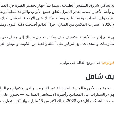
 تحاكي شروق الشمس الطبيعية، بينما يبدأ جهاز تحضير القهوة في العمل 
م الأخبار. عندما تغادر المنزل، تُغلق جميع الأبواب والنوافذ تلقائياً،
ند دخولك المرآب، وفتح الباب، وضبط مكتبك على الارتفاع المفضل لديك، 
عالم إنترنت الأشياء لنكتشف كيف يمكنك تحويل منزلك إلى منزل ذكي 
مارسات والتحديات، مع التركيز على أمثلة واقعية من الكويت والوطن العربي
نولوجيا
في موقع العالم في ثواني.
ء (Internet of Things — IoT) هو شبكة ضخمة من الأجهزة المادية المترابطة عبر الإنترنت، والتي يم
واء والسيارات إلى المصابيح وأجهزة الاستشعار الصناعية — تحتوي على 