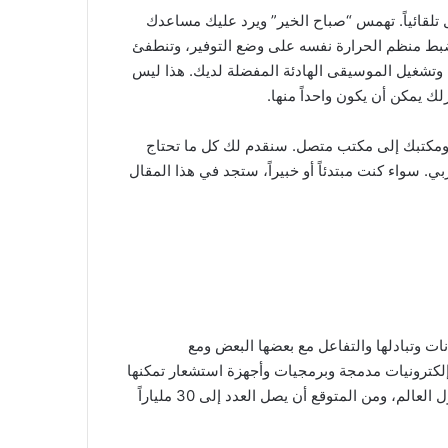
تلقائياً. تهمس “صباح الخير” ويرد عليك مساعدك
 ويضبط منظم الحرارة نفسه على وضع التوفير، وتنطفئ
وتشغيل الموسيقى الهادئة المفضلة لديك. هذا ليس
ومكتبك إلى مكتب متصل. سنقدم لك كل ما تحتاج
. سواء كنت مبتدئاً أو خبيراً، ستجد في هذا المقال
كنها جمع البيانات وتبادلها والتفاعل مع بعضها البعض ومع
إلكترونيات مدمجة وبرمجيات وأجهزة استشعار تمكنها
من الاتصال بالإنترنت والتواصل مع الأجهزة الأخرى. حجم هذه الشبكة هائل: في 2026، هناك أكثر من 18 مليار جهاز IoT متصل حول العالم، ومن المتوقع أن يصل العدد إلى 30 ملياراً