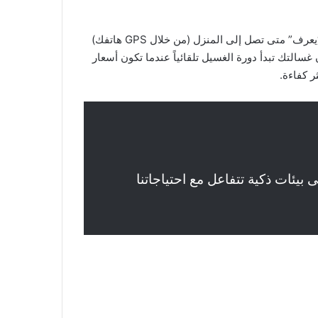
بكلمات بسيطة: إنترنت الأشياء هو جعل الأشياء “ذكية” وقادرة على التحدث مع بعضها البعض. تخيل أن منظم الحرارة في منزلك “يعرف” متى تصل إلى المنزل (من خلال GPS هاتفك)
سالتك تبدأ دورة الغسيل تلقائياً عندما تكون أسعار
ر كفاءة.
 بيئات ذكية تتفاعل مع احتياجاتنا