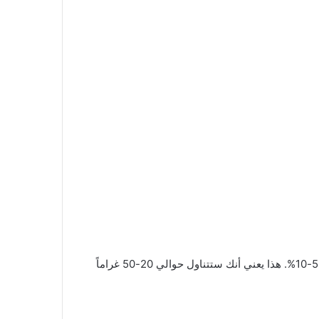
في نظام الكيتو، يجب أن تكون نسبة الدهون حوالي 70-75% من السعرات الحرارية اليومية، والبروتين 20-25%، والكربوهيدرات 5-10%. هذا يعني أنك ستتناول حوالي 20-50 غراماً