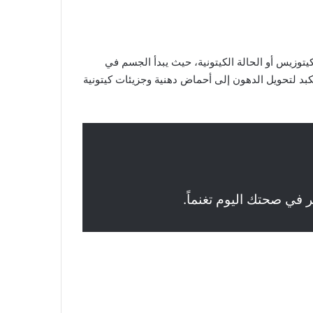
وزيس أو الحالة الكيتونية، حيث يبدأ الجسم في
اقة. عندما تقلل تناول الكربوهيدرات إلى أقل من 50 غراماً يومياً، يضطر الكبد لتحويل الدهون إلى أحماض دهنية وجزيئات كيتونية
 في صحتك اليوم تغنماً.