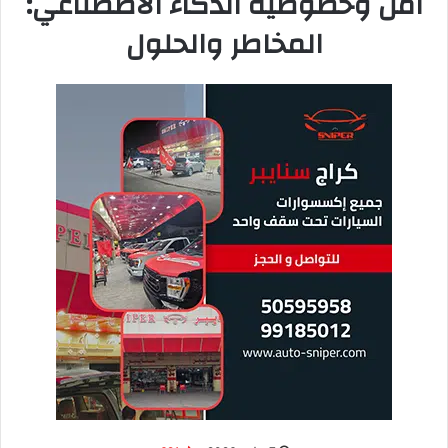
خدمات متميزة باستخدام الذكاء الاصطناعي وباللغة العربية. السوق
لا يزال في بداياته، والمبادرون سيجنون الثمار الأكبر.
للمزيد من المقالات عن الذكاء الاصطناعي وتقنياته، تصفح
قسم
الذكاء الاصطناعي
في مدونة عالم في ثواني.
يقول عبدالعزيز الفوزان، رائد أعمال
كويتي: “بدأت خدمة كتابة محتوى تسويقي
بالذكاء الاصطناعي للشركات المحلية في
2023. بعد 6 أشهر فقط، وصل دخلي
الشهري إلى 2000 دينار. السوق يبحث
عن خدمات عربية عالية الجودة والذكاء