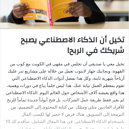
تخيل أن الذكاء الاصطناعي يصبح
شريكك في الربح!
تخيل معي يا صديقي أن تجلس في مقهى في الكويت مع كوب من
القهوة، وبجانبك جهاز لابتوب تعمل من خلاله على مشاريع تدر عليك
أرباحاً شهرية ثابتة، وكل هذا بفضل أدوات الذكاء الاصطناعي التي
تقوم بمعظم العمل نيابة عنك. هذا ليس حلماً يباع في دورات وهمية،
هذا واقع يعيشه آلاف الأشخاص حول العالم اليوم. الذكاء الاصطناعي
لم يغير فقط طريقة عمل الشركات، بل فتح أبواباً جديدة تماماً للربح
للأفراد العاديين مثلي ومثلك. من كتابة المحتوى إلى التصميم، من
البرمجة إلى التسويق، هناك فرص لا حصر لها لكسب المال
باستخدام الذكاء الاصطناعي. في هذا المقال الشامل، سأقدم لك 10
طرق عملية ومربحة للربح من الذكاء الاصطناعي، مع خطوات