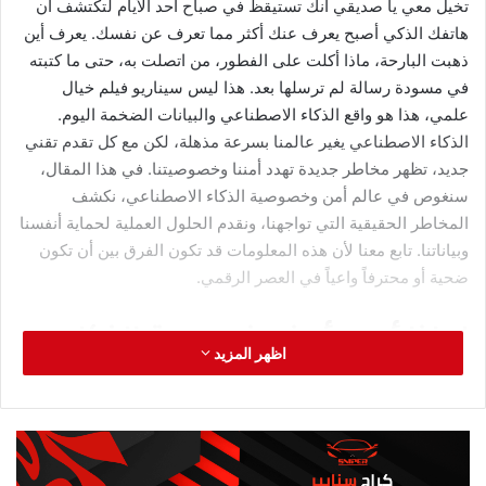
الطريقة الأولى: كتابة المحتوى
والنصوص بالذكاء الاصطناعي
هذه هي أسهل وأسرع طريقة للبدء في الربح من الذكاء الاصطناعي.
أدوات مثل ChatGPT وClaude وJasper.ai وCopy.ai يمكنها كتابة
مقالات، منشورات تواصل اجتماعي، نصوص إعلانية، رسائل بريد
إلكتروني، وحتى كتب إلكترونية بجودة عالية. الطلب على كُتّاب
المحتوى العربي كبير جداً، والشركات العربية تبحث باستمرار عن
محتوى تسويقي مميز. كيف تبدأ؟ أنشئ حساباً على منصات العمل
الحر مثل مستقل وخمسات وUpwork، وقدم خدمات كتابة المحتوى
المدعوم بالذكاء الاصطناعي. يمكنك التخصص في مجالات معينة مثل
كتابة المقالات التقنية، المحتوى التسويقي للعقارات، أو كتابة
منشورات السوشيال ميديا للشركات. استخدم الذكاء الاصطناعي
لتوليد مسودة أولية، ثم أضف لمستك البشرية في التحرير والتدقيق