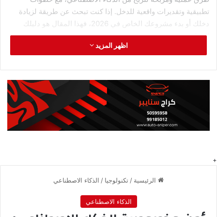
تطبيقية وتقديرات واقعية للدخل. إذا كنت تبحث عن طريقة لزيادة
دخلك أو بدء مشروعك الخاص في 2026، فهذا المقال هو دليلك
العملي.
اظهر المزيد
لماذا الآن هو الوقت المثالي للربح
من الذكاء الاصطناعي؟
الذكاء الاصطناعي التوليدي (Generative AI) يشهد ثورة غير
مسبوقة. أدوات مثل ChatGPT وMidjourney وStable Diffusion
وClaude أصبحت متاحة للجميع بتكاليف اشتراك زهيدة أو حتى
مجاناً. هذه الأدوات يمكنها إنتاج محتوى مذهل في ثوانٍ، مما يخلق
فرصاً هائلة للأشخاص المبدعين ورواد الأعمال. السوق العالمي
للذكاء الاصطناعي التوليدي من المتوقع أن ينمو من 40 مليار دولار
في 2024 إلى أكثر من 200 مليار دولار بحلول 2030. هذا النمو
الهائل يعني طلباً متزايداً على الخدمات والمنتجات المدعومة بالذكاء
الاصطناعي. في الكويت والخليج، الطلب على المحتوى العربي
الرقمي في تزايد مستمر، مما يخلق فرصة ذهبية لمن يستطيع تقديم