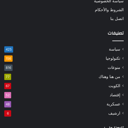
سياسة الخصوصية
الشروط والأحكام
اتصل بنا
تصنيفات
سياسة
425
تكنولوجيا
156
منوعات
816
من هنا وهناك
77
الكويت
67
إقتصاد
52
عسكرية
48
ارشيف
6