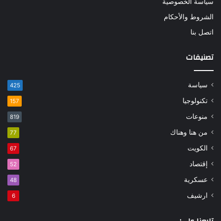
سياسة الخصوصية
الشروط والأحكام
اتصل بنا
تصنيفات
سياسة
425
تكنولوجيا
157
منوعات
819
من هنا وهناك
77
الكويت
67
إقتصاد
52
عسكرية
48
ارشيف
6