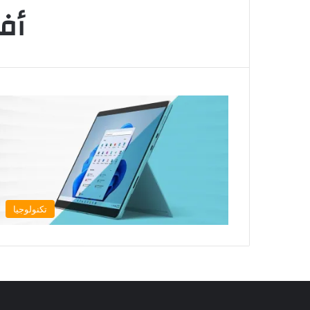
أف
تكنولوجيا