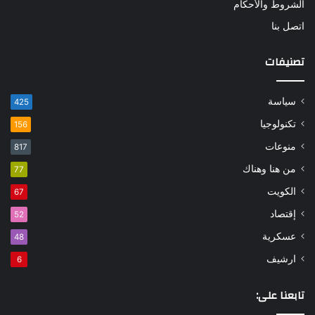
الشروط والأحكام
اتصل بنا
تصنيفات
سياسة
425
تكنولوجيا
156
منوعات
817
من هنا وهناك
77
الكويت
67
إقتصاد
52
عسكرية
48
ارشيف
6
تابعنا على: