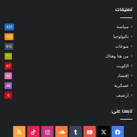
تصنيفات
سياسة
425
تكنولوجيا
155
منوعات
815
من هنا وهناك
77
الكويت
67
إقتصاد
52
عسكرية
48
ارشيف
6
تابعنا على:
‫X
فيسبوك
‫YouTube
ساوند
انستقرام
‫TikTok
ملخص