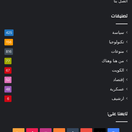
اتصل بنا
تصنيفات
سياسة
425
تكنولوجيا
156
منوعات
816
من هنا وهناك
77
الكويت
67
إقتصاد
52
عسكرية
48
ارشيف
6
تابعنا على: