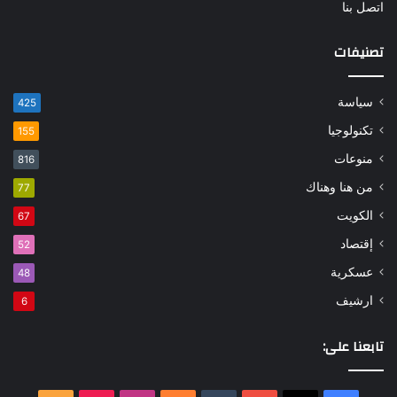
اتصل بنا
تصنيفات
سياسة
425
تكنولوجيا
155
منوعات
816
من هنا وهناك
77
الكويت
67
إقتصاد
52
عسكرية
48
ارشيف
6
تابعنا على: