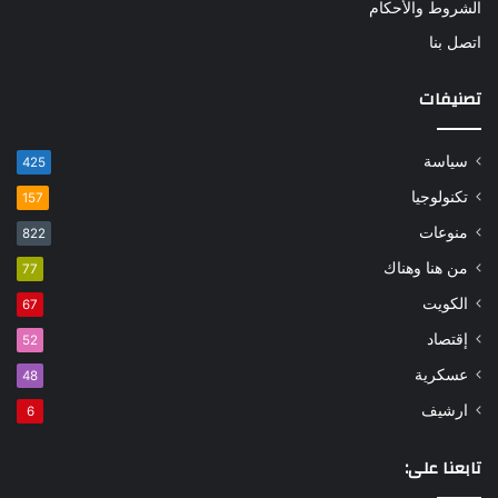
الشروط والأحكام
اتصل بنا
تصنيفات
سياسة
425
تكنولوجيا
157
منوعات
822
من هنا وهناك
77
الكويت
67
إقتصاد
52
عسكرية
48
ارشيف
6
تابعنا على: