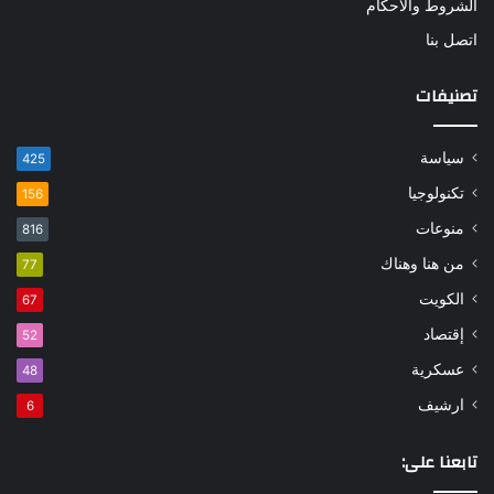
الشروط والأحكام
اتصل بنا
تصنيفات
سياسة
425
تكنولوجيا
156
منوعات
816
من هنا وهناك
77
الكويت
67
إقتصاد
52
عسكرية
48
ارشيف
6
تابعنا على: