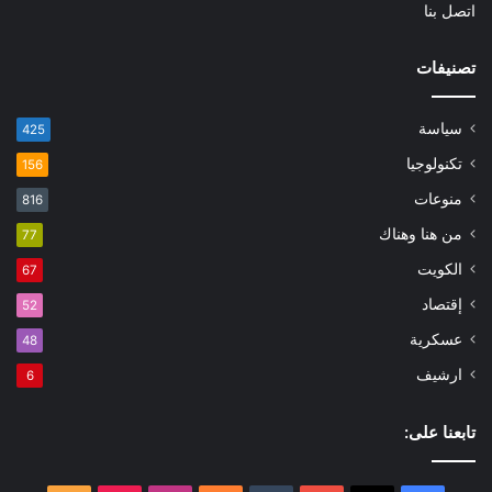
اتصل بنا
تصنيفات
سياسة
425
تكنولوجيا
156
منوعات
816
من هنا وهناك
77
الكويت
67
إقتصاد
52
عسكرية
48
ارشيف
6
تابعنا على: