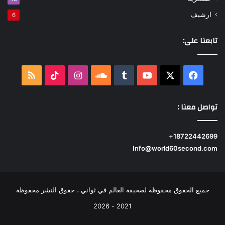
ارشيف
6
تابعنا على:
‫X
فيسبوك
‫YouTube
ساوند
انستقرام
‫TikTok
ملخص
كلاود
الموقع
تواصل معنا :
RSS
18722442699+
Info@world60second.com
جميع الحقوق محفوظة لصحيفة العالم في ثواني ، حقوق النشر محفوظة
2021 - 2026