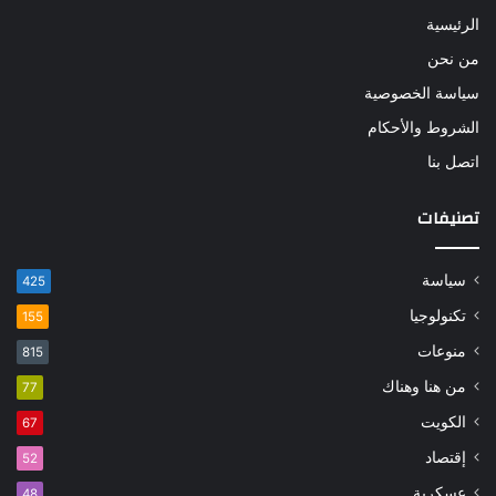
الرئيسية
من نحن
سياسة الخصوصية
الشروط والأحكام
اتصل بنا
تصنيفات
سياسة
425
تكنولوجيا
155
منوعات
815
من هنا وهناك
77
الكويت
67
إقتصاد
52
عسكرية
48