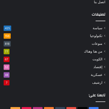
اتصل بنا
تصنيفات
سياسة
425
تكنولوجيا
156
منوعات
818
من هنا وهناك
77
الكويت
67
إقتصاد
52
عسكرية
48
ارشيف
7
تابعنا على: