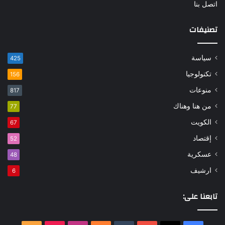
اتصل بنا
تصنيفات
سياسة
425
تكنولوجيا
156
منوعات
817
من هنا وهناك
77
الكويت
67
إقتصاد
52
عسكرية
48
ارشيف
6
تابعنا على: