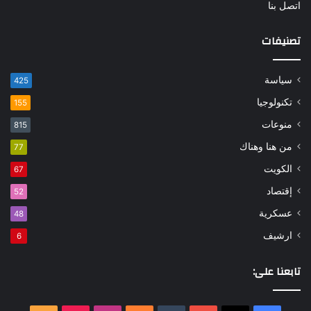
اتصل بنا
تصنيفات
سياسة
425
تكنولوجيا
155
منوعات
815
من هنا وهناك
77
الكويت
67
إقتصاد
52
عسكرية
48
ارشيف
6
تابعنا على: