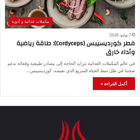
مكملات غذائية و أدوية
7 يوليو، 2026
فطر كورديسيبس (Cordyceps): طاقة رياضية
وأداء خارق
في عالم المكملات الغذائية تتزايد الحاجة إلى مصادر طبيعية وفعالة تدعم
صحتنا في ظل نمط الحياة السريع الذي نعيشه. كورديسيبس…
أكمل القراءة »