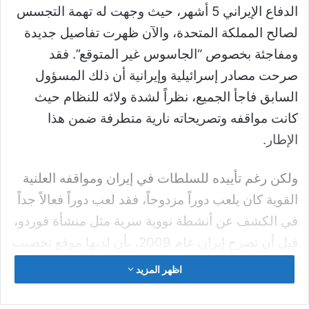
سقفه أحمر تهدمت جدران طابقه الأرضي كلها.
كما تناثر حطام المعدن وقوالب المبنى في الفناء الذي
يضم نافورة صغيرة، ويحيط بالبناء حقل مزروع بأشجار
الزيتون.
آخر ملاذ آمن لعناصر تنظيم داعش