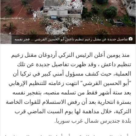
تفاصيل جديدة عن مقتل زعيم تنظيم داعش أبو الحسين القرشي … فجر نفسه
منذ يومين أعلن الرئيس التركي أردوغان مقتل زعيم
تنظيم داعش ، وقد ظهرت تفاصيل جديدة عن تلك
العملية، حيث كشف مسؤول أمني كبير في تركيا أن
“أبو الحسين القرشي” انتهت زعامته للتنظيم الإرهابي
بعد ستة أشهر فقط من تسلمه منصبه، بتفجير نفسه
بسترة انتحارية بعد أن رفض الاستسلام للقوات الخاصة
التركية، خلال مداهمة لها يوم السبت الماضي قرب
بلدة جنديرس شمال غرب سوريا.