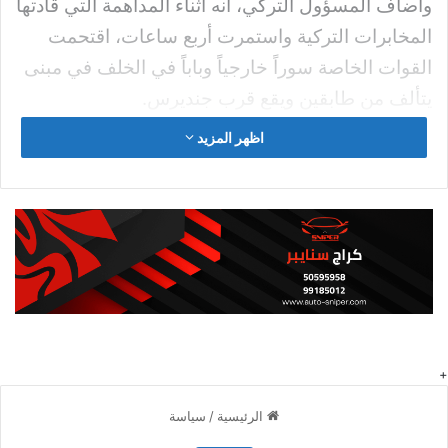
وأضاف المسؤول التركي، أنه أثناء المداهمة التي قادتها
المخابرات التركية واستمرت أربع ساعات، اقتحمت
القوات الخاصة سوراً خارجياً وباباً في الخلف في مبنى
يتألف من طابقين ويقع قرب جنديرس.
اظهر المزيد
كما قال المسؤول أن المخابرات التركية التي كانت
تتعقب “أبو الحسين القرشي” وتراقبه منذ فترة طويلة،
قامت بتنفيذ عملية سرية خاصة، بعد أن تأكدت من أنه
سيغادر الموقع قريباً. وأضاف أن زعيم تنظيم داعش
القرشي فجر سترته الانتحارية، عندما يأس وأدرك أن
القوات الخاصة التركية ستقبض عليه حيث، طلبت منه
أن يستسلم ولكنه لم يستجب لطلبها.
وفي السياق نفسه، أكد مصدران سوريان أن قوات
سورية مسلحة مدعومة من تركيا، قامت بتطويق