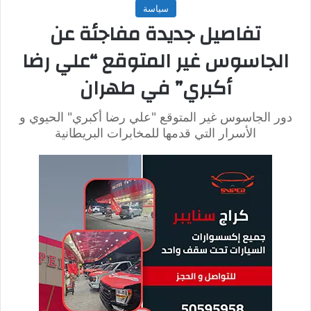
المنطقة خلال مداهمة المبنى، وفق وكالة رويترز.