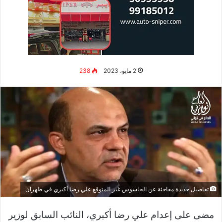
تفاصيل جديدة عن مقتل زعيم تنظيم داعش أبو هو أحد المفاهيم
المهمة التي تلقى اهتماماً متزايداً في السنوات الأخيرة. ببساطة،
يشير تفاصيل جديدة عن مقتل زعيم تنظيم داعش أبو إلى مجموعة
من الممارسات والاستراتيجيات التي تهدف إلى تحسين الصحة
والرفاهية بشكل عام. سواء كنت مبتدئاً أو لديك خبرة سابقة، فهم
أساسيات تفاصيل جديدة عن مقتل زعيم تنظيم داعش أبو هو
الخطوة الأولى للاستفادة القصوى من فوائده المتعددة.
صور للموقع الذي حوصر فيه زعيم تنظيم
داعش أبو الحسين القرشي
وقد أظهرت صور للمكان الذي تمت مداهمته من
القوات الخاصة
التركية
قدمها مسؤول أمني
.
، مبنى