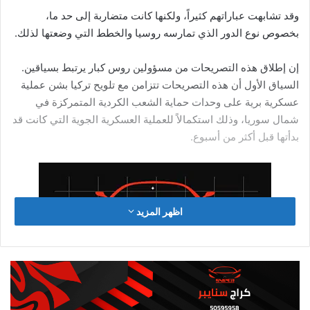
“هذه الشائعة تُثار منذ زمن، منذ الوقت الذي كنت أقدم فيه “من
سيربح المليون” ، وعندما كنت خلال تقديمي للبرنامج، أتلو الآيات
الكريمة بشكل جيد وسليم، ومن خلال حفظي للكثير من آيات القرآن
الكريم، هذه الآيات الكريمة التي اعتبرها منارة في الحياة، ممكن
تكون منارة للمسلم، كما تكون منارة للمسيحي، ولأي إنسان آخر..
هذه إشاعة تكررت كثيراً وقمت بنفيها، الديانتان الإسلامية والمسيحية
إحداهما تكمل الأخرى..”
اقرأ أيضا مقالة
هل ينجح بوتين في جمع أردوغان والأسد؟