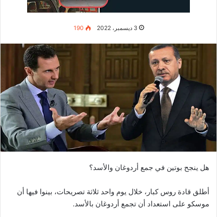
كما تابع القرداحي قائلا :
” أنا بقالي 20 سنة في مصر، أنا أعيش في
مصر
وأسجل برامجي
كلها فيها ، نعم أذهب إلى
لبنان
هي ساعة بالطيارة ومصر ولبنان بلد
واحد.
مصر بلدي وأنا أعيش في
مصر
، وعشت كل معاناة مصر في البداية
قبل الثورة وبعد نجاح الثورة، ورأيت المشاكل والمصائب كنت شايفها
كلها، كنت أحزن بيني وبين نفسي، وأقول ليس بمقدور أحد أن ينقذ
مصر مش ممكن”.
الإعلامي جورج قرداحي يكشف
حقيقة تغيير ديانته
وعند سؤاله حول اعتناقه الدين الإسلامي، وعما يثار على مواقع
التواصل الاجتماعي. بخصوص هذا الموضوع قال وزير الإعلام اللبناني
السابق ” جورج قرداحي”: